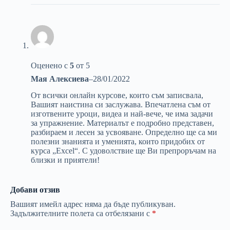
Оценено с
5
от 5
Мая Алексиева
–
28/01/2022
От всички онлайн курсове, които съм записвала,
Вашият наистина си заслужава. Впечатлена съм от
изготвените уроци, видеа и най-вече, че има задачи
за упражнение. Материалът е подробно представен,
разбираем и лесен за усвояване. Определно ще са ми
полезни знанията и уменията, които придобих от
курса „Excel“. С удоволствие ще Ви препроръчам на
близки и приятели!
Добави отзив
Вашият имейл адрес няма да бъде публикуван.
Задължителните полета са отбелязани с
*