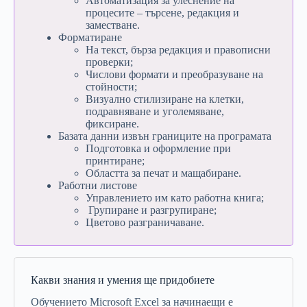
Автоматизация за улеснение на
процесите – търсене, редакция и
заместване.
Форматиране
На текст, бърза редакция и правописни
проверки;
Числови формати и преобразуване на
стойности;
Визуално стилизиране на клетки,
подравняване и уголемяване,
фиксиране.
Базата данни извън границите на програмата
Подготовка и оформление при
принтиране;
Областта за печат и мащабиране.
Работни листове
Управлението им като работна книга;
Групиране и разгрупиране;
Цветово разграничаване.
Какви знания и умения ще придобиете
Обучението Microsoft Excel за начинаещи е