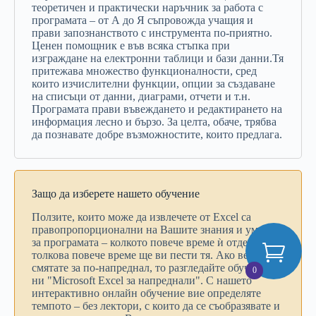
теоретичен и практически наръчник за работа с
програмата – от А до Я съпровожда учащия и
прави запознанството с инструмента по-приятно.
Ценен помощник е във всяка стъпка при
изграждане на електронни таблици и бази данни.Тя
притежава множество функционалности, сред
които изчислителни функции, опции за създаване
на списъци от данни, диаграми, отчети и т.н.
Програмата прави въвеждането и редактирането на
информация лесно и бързо. За целта, обаче, трябва
да познавате добре възможностите, които предлага.
Защо да изберете нашето обучение
Ползите, които може да извлечете от Excel са
правопропорционални на Вашите знания и умения
за програмата – колкото повече време ѝ отделите,
толкова повече време ще ви пести тя. Ако вече се
смятате за по-напреднал, то разгледайте обучението
0
ни "Microsoft Excel за напреднали". С нашето
интерактивно онлайн обучение вие определяте
темпото – без лектори, с които да се съобразявате и