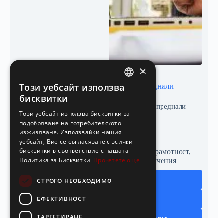
×
Този уебсайт използва
Kурс Microsoft Excel за напреднали
BULGARIAN
бисквитки
Продължителност
Три месеца
Ниво
Напреднали
ENGLISH
Този уебсайт използва бисквитки за
подобряване на потребителското
102.00
€
/ 199.49 лв.
изживяване. Използвайки нашия
Оценено с
5.00
от 5
уебсайт, Вие се съгласявате с всички
бисквитки в съответствие с нашата
Бизнес обучения
,
Компютърна грамотност
,
Политика за Бисквитки.
Прочетете още
Личен успех
,
Търговски обучения
Добави в количката
СТРОГО НЕОБХОДИМО
ЕФЕКТИВНОСТ
ТАРГЕТИРАНЕ