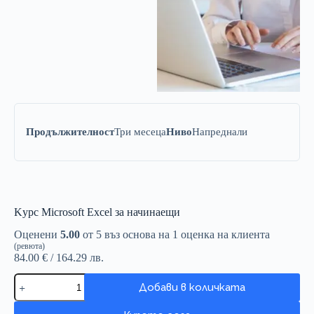
Продължителност
Три месеца
Ниво
Напреднали
Kурс Microsoft Excel за начинаещи
Оценени
5.00
от 5 въз основа на
1
оценка на клиента
(ревюта)
84.00
€
/ 164.29 лв.
Kурс
Добави в количката
Microsoft
Excel