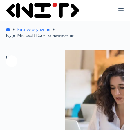
Премини
към
съдържанието
Бизнес обучения
Начало
Kурс Microsoft Excel за начинаещи
Ново