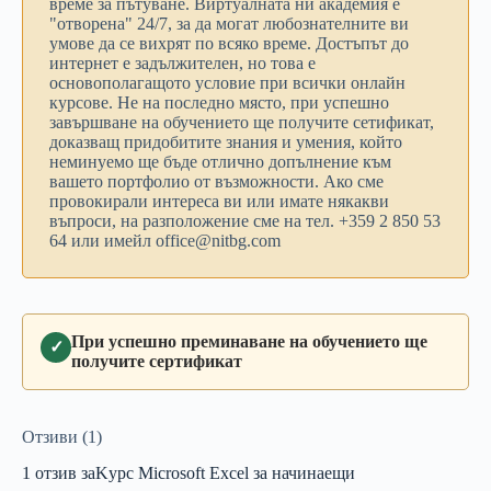
време за пътуване. Виртуалната ни академия е
"отворена" 24/7, за да могат любознателните ви
умове да се вихрят по всяко време. Достъпът до
интернет е задължителен, но това е
основополагащото условие при всички онлайн
курсове. Не на последно място, при успешно
завършване на обучението ще получите сетификат,
доказващ придобитите знания и умения, който
неминуемо ще бъде отлично допълнение към
вашето портфолио от възможности. Ако сме
провокирали интереса ви или имате някакви
въпроси, на разположение сме на тел. +359 2 850 53
64 или имейл office@nitbg.com
При успешно преминаване на обучението ще
✓
получите сертификат
Отзиви (1)
1 отзив за
Kурс Microsoft Excel за начинаещи