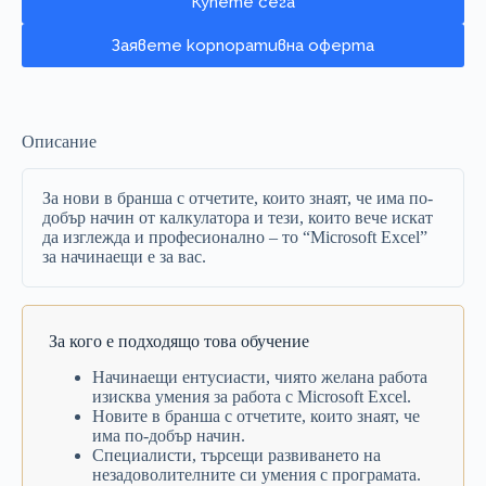
за
Купете сега
начинаещи
количество
Заявете корпоративна оферта
Описание
За нови в бранша с отчетите, които знаят, че има по-
добър начин от калкулатора и тези, които вече искат
да изглежда и професионално – то “Microsoft Excel”
за начинаещи е за вас.
За кого е подходящо това обучение
Начинаещи ентусиасти, чиято желана работа
изисква умения за работа с Microsoft Excel.
Новите в бранша с отчетите, които знаят, че
има по-добър начин.
Специалисти, търсещи развиването на
незадоволителните си умения с програмата.