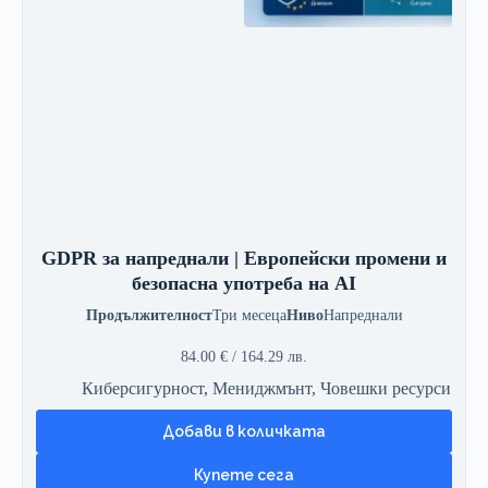
4
4
.
.
0
7
0
0
€
л
/
в
2
.
8
.
1
.
6
GDPR за напреднали | Европейски промени и
4
безопасна употреба на AI
Продължителност
Три месеца
Ниво
Напреднали
л
в
84.00
€
/ 164.29 лв.
.
.
Киберсигурност
,
Мениджмънт
,
Човешки ресурси
Добави в количката