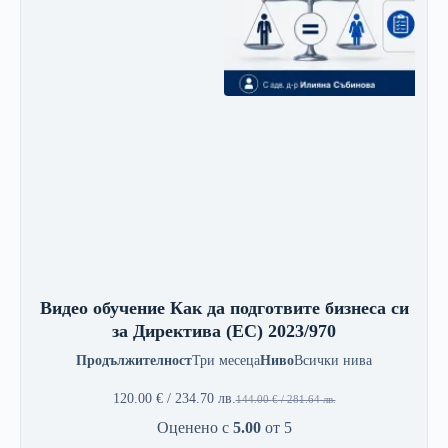
е
€
ш
/
е
0
:
.
9
0
6
0
.
0
л
0
в
.
€
.
/
1
8
7
.
Видео обучение Как да подготвите бизнеса си
7
за Директива (ЕС) 2023/970
6
Продължителност
Три месеца
Ниво
Всички нива
л
120.00
€
/ 234.70 лв.
в
144.00
€
/ 281.64 лв.
П
Т
.
Оценено с
5.00
от 5
ъ
е
.
р
к