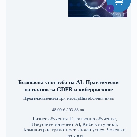
0
Безопасна употреба на AI: Практически
наръчник за GDPR и киберрискове
Продължителност
Три месеца
Ниво
Всички нива
48.00
€
/ 93.88 лв.
Бизнес обучения
,
Електронно обучение
,
Изкуствен интелект AI
,
Киберсигурност
,
Компютърна грамотност
,
Личен успех
,
Човешки
ресурси