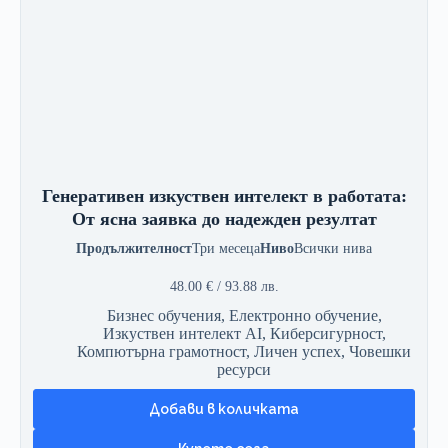
Генеративен изкуствен интелект в работата:
От ясна заявка до надежден резултат
Продължителност
Три месеца
Ниво
Всички нива
48.00
€
/ 93.88 лв.
Бизнес обучения
,
Електронно обучение
,
Изкуствен интелект AI
,
Киберсигурност
,
Компютърна грамотност
,
Личен успех
,
Човешки
ресурси
Добави в количката