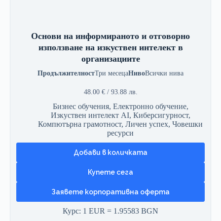
Основи на информираното и отговорно
използване на изкуствен интелект в
организациите
Продължителност
Три месеца
Ниво
Всички нива
48.00
€
/ 93.88 лв.
Бизнес обучения
,
Електронно обучение
,
Изкуствен интелект AI
,
Киберсигурност
,
Компютърна грамотност
,
Личен успех
,
Човешки
ресурси
Добави в количката
Заявете корпоративна оферта
Курс: 1 EUR = 1.95583 BGN