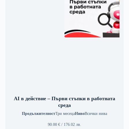
AI в действие – Първи стъпки в работната
среда
Продължителност
Три месеца
Ниво
Всички нива
90.00
€
/ 176.02 лв.