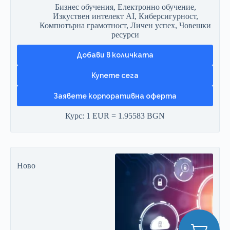
Бизнес обучения
,
Електронно обучение
,
Изкуствен интелект AI
,
Киберсигурност
,
Компютърна грамотност
,
Личен успех
,
Човешки
ресурси
Добави в количката
Заявете корпоративна оферта
Курс: 1 EUR = 1.95583 BGN
Ново