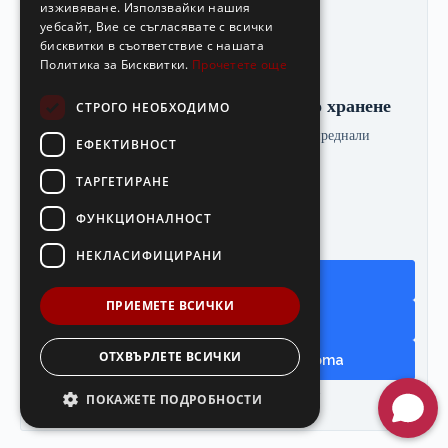
изживяване. Използвайки нашия
уебсайт, Вие се съгласявате с всички
бисквитки в съответствие с нашата
Политика за Бисквитки.
Прочетете още
Kурс Основи на здравословното хранене
СТРОГО НЕОБХОДИМО
Продължителност
Три месеца
Ниво
Напреднали
ЕФЕКТИВНОСТ
114.00
€
/ 222.96 лв.
ТАРГЕТИРАНЕ
Оценено с
5.00
от 5
ФУНКЦИОНАЛНОСТ
Здравословно
НЕКЛАСИФИЦИРАНИ
Добави в количката
ПРИЕМЕТЕ ВСИЧКИ
ОТХВЪРЛЕТЕ ВСИЧКИ
Заявете корпоративна оферта
Курс: 1 EUR = 1.95583 BGN
ПОКАЖЕТЕ ПОДРОБНОСТИ