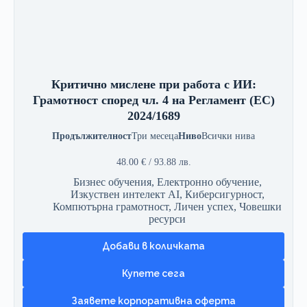
Критично мислене при работа с ИИ:
Грамотност според чл. 4 на Регламент (ЕС)
2024/1689
Продължителност
Три месеца
Ниво
Всички нива
48.00
€
/ 93.88 лв.
Бизнес обучения
,
Електронно обучение
,
Изкуствен интелект AI
,
Киберсигурност
,
Компютърна грамотност
,
Личен успех
,
Човешки
ресурси
Добави в количката
Заявете корпоративна оферта