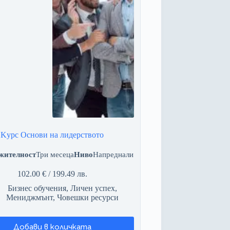
Kурс Основи на лидерството
жителност
Три месеца
Ниво
Напреднали
102.00
€
/ 199.49 лв.
Бизнес обучения
,
Личен успех
,
Мениджмънт
,
Човешки ресурси
Добави в количката