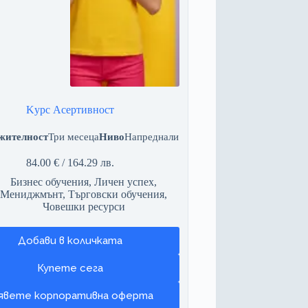
Kурс Асертивност
жителност
Три месеца
Ниво
Напреднали
84.00
€
/ 164.29 лв.
Бизнес обучения
,
Личен успех
,
Мениджмънт
,
Търговски обучения
,
Човешки ресурси
Добави в количката
явете корпоративна оферта