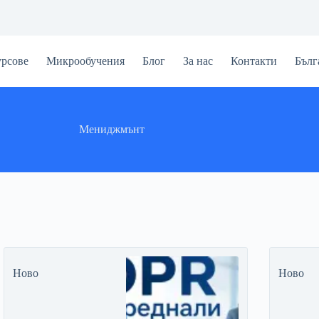
рсове
Mикрообучения
Блог
За нас
Контакти
Бълг
Мениджмънт
Ново
Ново