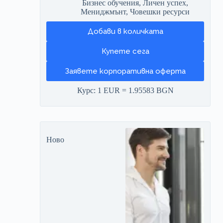
Бизнес обучения
,
Личен успех
,
Мениджмънт
,
Човешки ресурси
Добави в количката
Заявете корпоративна оферта
Курс: 1 EUR = 1.95583 BGN
Ново