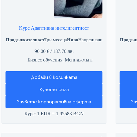
Kурс Адаптивна интелигентност
Продължителност
Три месеца
Ниво
Напреднали
Продъл
96.00
€
/ 187.76 лв.
Бизнес обучения
,
Мениджмънт
Добави в количката
Заявете корпоративна оферта
За
Курс: 1 EUR = 1.95583 BGN