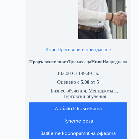
Kурс Преговори и убеждаване
Продължителност
Три месеца
Ниво
Напреднали
102.00
€
/ 199.49 лв.
Оценено с
5.00
от 5
Бизнес обучения
,
Мениджмънт
,
Търговски обучения
Добави в количката
Заявете корпоративна оферта