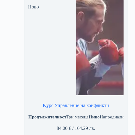
Ново
Kурс Управление на конфликти
Продължителност
Три месеца
Ниво
Напреднали
84.00
€
/ 164.29 лв.