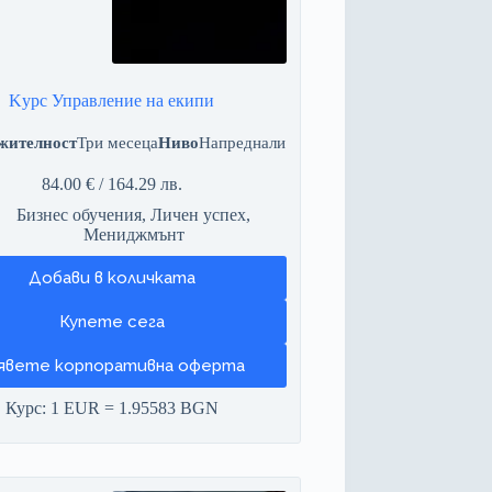
Kурс Управление на екипи
жителност
Три месеца
Ниво
Напреднали
84.00
€
/ 164.29 лв.
Бизнес обучения
,
Личен успех
,
Мениджмънт
Добави в количката
явете корпоративна оферта
Курс: 1 EUR = 1.95583 BGN