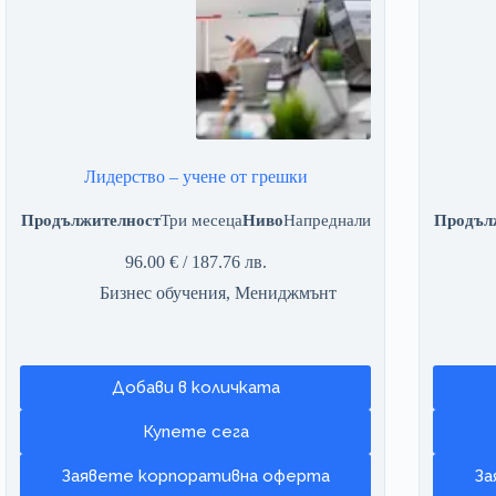
Лидерство – учене от грешки
Продължителност
Три месеца
Ниво
Напреднали
Продъл
96.00
€
/ 187.76 лв.
Бизнес обучения
,
Мениджмънт
Добави в количката
Заявете корпоративна оферта
За