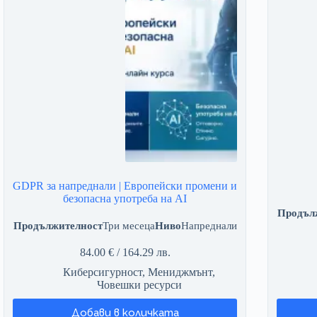
GDPR за напреднали | Европейски промени и
безопасна употреба на AI
Продъл
Продължителност
Три месеца
Ниво
Напреднали
84.00
€
/ 164.29 лв.
Киберсигурност
,
Мениджмънт
,
Човешки ресурси
Добави в количката