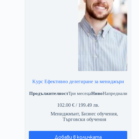
Kурс Ефективно делегиране за мениджъри
Продължителност
Три месеца
Ниво
Напреднали
102.00
€
/ 199.49 лв.
Мениджмънт
,
Бизнес обучения
,
Търговски обучения
Добави в количката