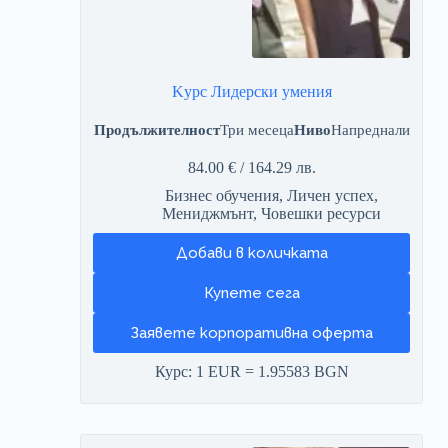
Kурс Лидерски умения
Продължителност
Три месеца
Ниво
Напреднали
84.00
€
/ 164.29 лв.
Бизнес обучения
,
Личен успех
,
Мениджмънт
,
Човешки ресурси
Добави в количката
Заявете корпоративна оферта
Курс: 1 EUR = 1.95583 BGN