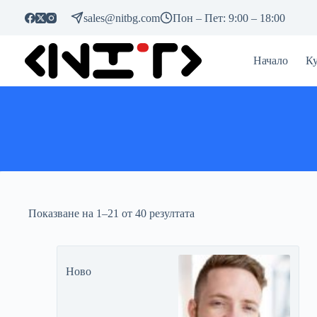
Премини
sales@nitbg.com
Пон – Пет: 9:00 – 18:00
към
съдържанието
Начало
Ку
Показване на 1–21 от 40 резултата
Ново