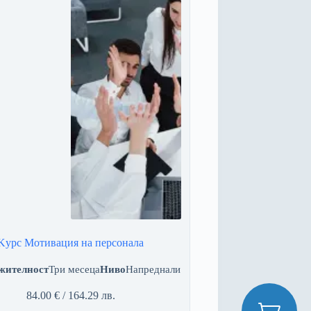
Kурс Мотивация на персонала
жителност
Три месеца
Ниво
Напреднали
84.00
€
/ 164.29 лв.