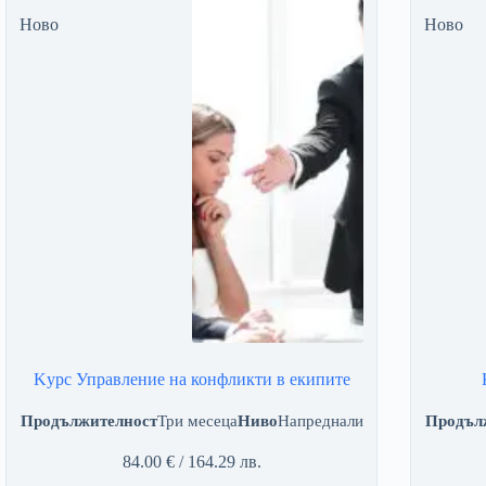
Ново
Ново
Kурс Управление на конфликти в екипите
Продължителност
Три месеца
Ниво
Напреднали
Продъл
84.00
€
/ 164.29 лв.