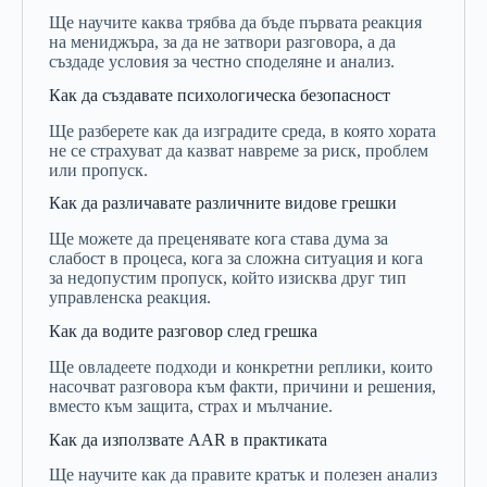
Ще
научите
каква
трябва
да
бъде
първата
реакция
на
мениджъра,
за
да
не
затвори
разговора,
а
да
създаде
условия
за
честно
споделяне
и
анализ.
Как
да
създавате
психологическа
безопасност
Ще
разберете
как
да
изградите
среда,
в
която
хората
не
се
страхуват
да
казват
навреме
за
риск,
проблем
или
пропуск.
Как
да
различавате
различните
видове
грешки
Ще
можете
да
преценявате
кога
става
дума
за
слабост
в
процеса,
кога
за
сложна
ситуация
и
кога
за
недопустим
пропуск,
който
изисква
друг
тип
управленска
реакция.
Как
да
водите
разговор
след
грешка
Ще
овладеете
подходи
и
конкретни
реплики,
които
насочват
разговора
към
факти,
причини
и
решения,
вместо
към
защита,
страх
и
мълчание.
Как
да
използвате
AAR
в
практиката
Ще
научите
как
да
правите
кратък
и
полезен
анализ