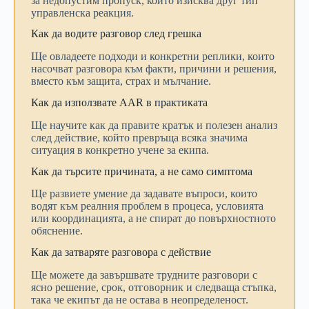
за
недопустим
пропуск,
който
изисква
друг
тип
управленска
реакция.
Как
да
водите
разговор
след
грешка
Ще
овладеете
подходи
и
конкретни
реплики,
които
насочват
разговора
към
факти,
причини
и
решения,
вместо
към
защита,
страх
и
мълчание.
Как
да
използвате
AAR
в
практиката
Ще
научите
как
да
правите
кратък
и
полезен
анализ
след
действие,
който
превръща
всяка
значима
ситуация
в
конкретно
учене
за
екипа.
Как
да
търсите
причината,
а
не
само
симптома
Ще
развиете
умение
да
задавате
въпроси,
които
водят
към
реалния
проблем
в
процеса,
условията
или
координацията,
а
не
спират
до
повърхностното
обяснение.
Как
да
затваряте
разговора
с
действие
Ще
можете
да
завършвате
трудните
разговори
с
ясно
решение,
срок,
отговорник
и
следваща
стъпка,
така
че
екипът
да
не
остава
в
неопределеност.