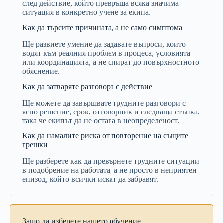
след
действие,
който
превръща
всяка
значима
ситуация
в
конкретно
учене
за
екипа.
Как
да
търсите
причината,
а
не
само
симптома
Ще
развиете
умение
да
задавате
въпроси,
които
водят
към
реалния
проблем
в
процеса,
условията
или
координацията,
а
не
спират
до
повърхностното
обяснение.
Как
да
затваряте
разговора
с
действие
Ще
можете
да
завършвате
трудните
разговори
с
ясно
решение,
срок,
отговорник
и
следваща
стъпка,
така
че
екипът
да
не
остава
в
неопределеност.
Как
да
намалите
риска
от
повторение
на
същите
грешки
Ще
разберете
как
да
превърнете
трудните
ситуации
в
подобрение
на
работата,
а
не
просто
в
неприятен
епизод,
който
всички
искат
да
забравят.
Защо да изберете нашето обучение