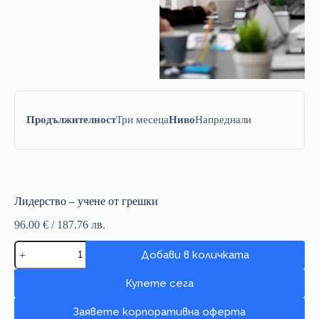
Продължителност
Три месеца
Ниво
Напреднали
Лидерство – учене от грешки
96.00
€
/ 187.76 лв.
Лидерство
Добави в количката
–
учене
от
Купете сега
грешки
количество
Заявете корпоративна оферта