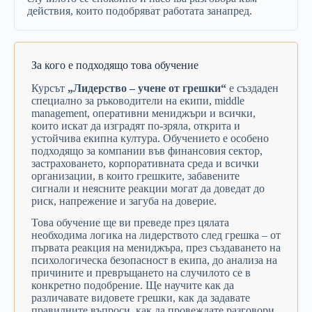
действия,
които
подобряват
работата
занапред.
За кого е подходящо това обучение
Курсът
„
Лидерство –
учене
от
грешки“
е
създаден
специално
за
ръководители
на
екипи,
middle
management,
оперативни
мениджъри
и
всички,
които
искат
да
изградят
по-
зряла,
открита
и
устойчива
екипна
култура.
Обучението
е
особено
подходящо
за
компании
във
финансовия
сектор,
застраховането,
корпоративната
среда
и
всички
организации,
в
които
грешките,
забавените
сигнали
и
неясните
реакции
могат
да
доведат
до
риск,
напрежение
и
загуба
на
доверие.
Това
обучение
ще
ви
преведе
през
цялата
необходима
логика
на
лидерството
след
грешка –
от
първата
реакция
на
мениджъра,
през
създаването
на
психологическа
безопасност
в
екипа,
до
анализа
на
причините
и
превръщането
на
случилото
се
в
конкретно
подобрение.
Ще
научите
как
да
различавате
видовете
грешки,
как
да
задавате
правилните
въпроси,
как
да
провеждате
разговори