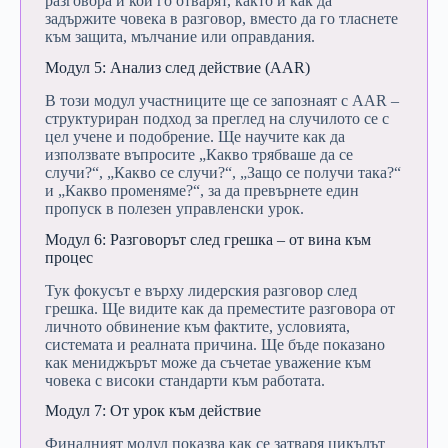
разговора
и
кои
го
отварят,
както
и
как
да
задържите
човека
в
разговор,
вместо
да
го
тласнете
към
защита,
мълчание
или
оправдания.
Модул
5:
Анализ
след
действие (
AAR)
В
този
модул
участниците
ще
се
запознаят
с
AAR –
структуриран
подход
за
преглед
на
случилото
се
с
цел
учене
и
подобрение.
Ще
научите
как
да
използвате
въпросите „
Какво
трябваше
да
се
случи?“, „
Какво
се
случи?“, „
Защо
се
получи
така?“
и „
Какво
променяме?“,
за
да
превърнете
един
пропуск
в
полезен
управленски
урок.
Модул
6:
Разговорът
след
грешка –
от
вина
към
процес
Тук
фокусът
е
върху
лидерския
разговор
след
грешка.
Ще
видите
как
да
преместите
разговора
от
личното
обвинение
към
фактите,
условията,
системата
и
реалната
причина.
Ще
бъде
показано
как
мениджърът
може
да
съчетае
уважение
към
човека
с
високи
стандарти
към
работата.
Модул
7:
От
урок
към
действие
Финалният
модул
показва
как
се
затваря
цикълът