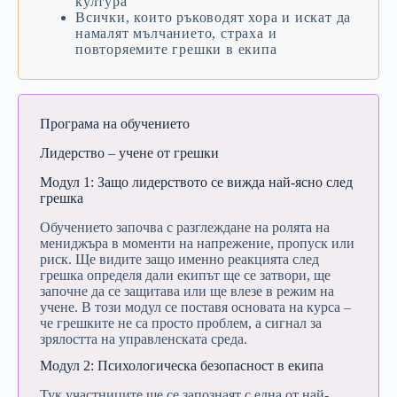
култура
Всички,
които
ръководят
хора
и
искат
да
намалят
мълчанието,
страха
и
повторяемите
грешки
в
екипа
Програма на обучението
Лидерство –
учене
от
грешки
Модул
1:
Защо
лидерството
се
вижда
най-
ясно
след
грешка
Обучението
започва
с
разглеждане
на
ролята
на
мениджъра
в
моменти
на
напрежение,
пропуск
или
риск.
Ще
видите
защо
именно
реакцията
след
грешка
определя
дали
екипът
ще
се
затвори,
ще
започне
да
се
защитава
или
ще
влезе
в
режим
на
учене.
В
този
модул
се
поставя
основата
на
курса –
че
грешките
не
са
просто
проблем,
а
сигнал
за
зрялостта
на
управленската
среда.
Модул
2:
Психологическа
безопасност
в
екипа
Тук
участниците
ще
се
запознаят
с
една
от
най-