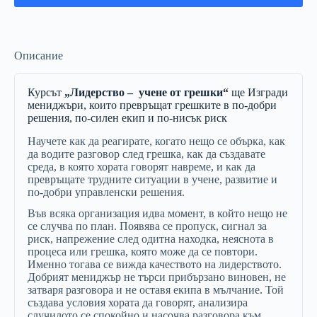
Описание
Курсът
„Лидерство – учене от грешки“
ще Изгради
мениджъри,
които
превръщат
грешките
в
по-
добри
решения,
по-
силен
екип
и
по-
нисък
риск
Научете
как
да
реагирате,
когато
нещо
се
обърка,
как
да
водите
разговор
след
грешка,
как
да
създавате
среда,
в
която
хората
говорят
навреме,
и
как
да
превръщате
трудните
ситуации
в
учене,
развитие
и
по-
добри
управленски
решения.
Във
всяка
организация
идва
момент,
в
който
нещо
не
се
случва
по
план.
Появява
се
пропуск,
сигнал
за
риск,
напрежение
след
одитна
находка,
неяснота
в
процеса
или
грешка,
която
може
да
се
повтори.
Именно
тогава
се
вижда
качеството
на
лидерството.
Добрият
мениджър
не
търси
прибързано
виновен,
не
затваря
разговора
и
не
оставя
екипа
в
мълчание.
Той
създава
условия
хората
да
говорят,
анализира
случилото
се
спокойно
и
насочва
разговора
към