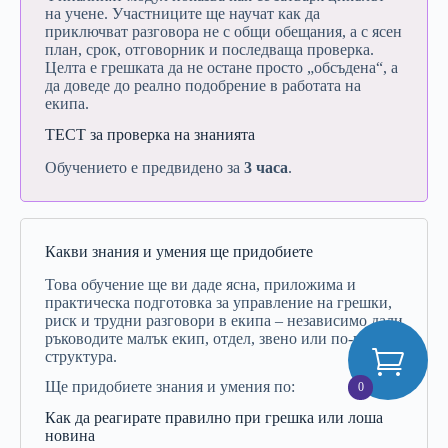
на
учене.
Участниците
ще
научат
как
да
приключват
разговора
не
с
общи
обещания,
а
с
ясен
план,
срок,
отговорник
и
последваща
проверка.
Целта
е
грешката
да
не
остане
просто „
обсъдена“,
а
да
доведе
до
реално
подобрение
в
работата
на
екипа.
ТЕСТ
за
проверка
на
знанията
Обучението
е
предвидено
за
3
часа
.
Какви знания и умения ще придобиете
Това
обучение
ще
ви
даде
ясна,
приложима
и
практическа
подготовка
за
управление
на
грешки,
риск
и
трудни
разговори
в
екипа –
независимо
дали
ръководите
малък
екип,
отдел,
звено
или
по-
голяма
структура.
Ще
придобиете
знания
и
умения
по:
0
Как
да
реагирате
правилно
при
грешка
или
лоша
новина