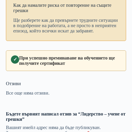
Как
да
намалите
риска
от
повторение
на
същите
грешки
Ще
разберете
как
да
превърнете
трудните
ситуации
в
подобрение
на
работата,
а
не
просто
в
неприятен
епизод,
който
всички
искат
да
забравят.
При успешно преминаване на обучението ще
✓
получите сертификат
Отзиви
Все още няма отзиви.
Бъдете първият написал отзив за “Лидерство – учене от
грешки”
Вашият имейл адрес няма да бъде публикуван.