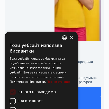
×
Този уебсайт използва
BULGARIAN
бисквитки
Kурс Асертивност
ENGLISH
Този уебсайт използва бисквитки за
Продължителност
Три месеца
Ниво
Напреднали
подобряване на потребителското
изживяване. Използвайки нашия
84.00
€
/ 164.29 лв.
уебсайт, Вие се съгласявате с всички
бисквитки в съответствие с нашата
Бизнес обучения
,
Личен успех
,
Мениджмънт
,
Политика за Бисквитки.
Прочетете още
Търговски обучения
,
Човешки ресурси
Добави в количката
СТРОГО НЕОБХОДИМО
ЕФЕКТИВНОСТ