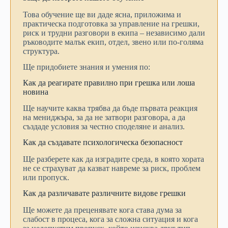
Това
обучение
ще
ви
даде
ясна,
приложима
и
практическа
подготовка
за
управление
на
грешки,
риск
и
трудни
разговори
в
екипа –
независимо
дали
ръководите
малък
екип,
отдел,
звено
или
по-
голяма
структура.
Ще
придобиете
знания
и
умения
по:
Как
да
реагирате
правилно
при
грешка
или
лоша
новина
Ще
научите
каква
трябва
да
бъде
първата
реакция
на
мениджъра,
за
да
не
затвори
разговора,
а
да
създаде
условия
за
честно
споделяне
и
анализ.
Как
да
създавате
психологическа
безопасност
Ще
разберете
как
да
изградите
среда,
в
която
хората
не
се
страхуват
да
казват
навреме
за
риск,
проблем
или
пропуск.
Как
да
различавате
различните
видове
грешки
Ще
можете
да
преценявате
кога
става
дума
за
слабост
в
процеса,
кога
за
сложна
ситуация
и
кога