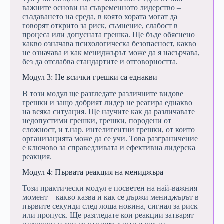
важните
основи
на
съвременното
лидерство –
създаването
на
среда,
в
която
хората
могат
да
говорят
открито
за
риск,
съмнение,
слабост
в
процеса
или
допусната
грешка.
Ще
бъде
обяснено
какво
означава
психологическа
безопасност,
какво
не
означава
и
как
мениджърът
може
да
я
насърчава,
без
да
отслабва
стандартите
и
отговорността.
Модул
3:
Не
всички
грешки
са
еднакви
В
този
модул
ще
разгледате
различните
видове
грешки
и
защо
добрият
лидер
не
реагира
еднакво
на
всяка
ситуация.
Ще
научите
как
да
различавате
недопустими
грешки,
грешки,
породени
от
сложност,
и
т.нар.
интелигентни
грешки,
от
които
организацията
може
да
се
учи.
Това
разграничение
е
ключово
за
справедливата
и
ефективна
лидерска
реакция.
Модул
4:
Първата
реакция
на
мениджъра
Този
практически
модул
е
посветен
на
най-
важния
момент –
какво
казва
и
как
се
държи
мениджърът
в
първите
секунди
след
лоша
новина,
сигнал
за
риск
или
пропуск.
Ще
разгледате
кои
реакции
затварят