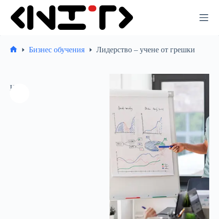
Премини
към
съдържанието
Бизнес обучения
Лидерство – учене от грешки
Начало
Ново