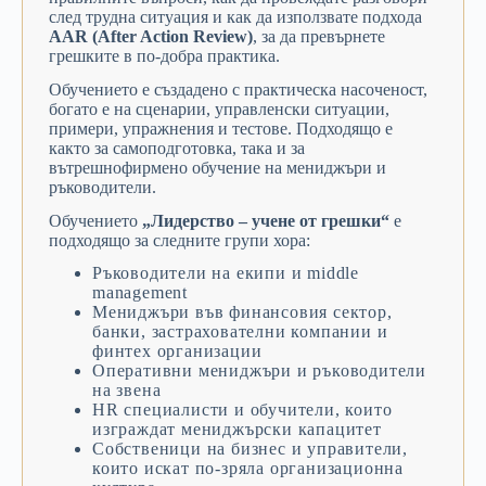
след
трудна
ситуация
и
как
да
използвате
подхода
AAR (
After
Action
Review)
,
за
да
превърнете
грешките
в
по-
добра
практика.
Обучението
е
създадено
с
практическа
насоченост,
богато
е
на
сценарии,
управленски
ситуации,
примери,
упражнения
и
тестове.
Подходящо
е
както
за
самоподготовка,
така
и
за
вътрешнофирмено
обучение
на
мениджъри
и
ръководители.
Обучението
„
Лидерство –
учене
от
грешки“
е
подходящо
за
следните
групи
хора:
Ръководители
на
екипи
и
middle
management
Мениджъри
във
финансовия
сектор,
банки,
застрахователни
компании
и
финтех
организации
Оперативни
мениджъри
и
ръководители
на
звена
HR
специалисти
и
обучители,
които
изграждат
мениджърски
капацитет
Собственици
на
бизнес
и
управители,
които
искат
по-
зряла
организационна