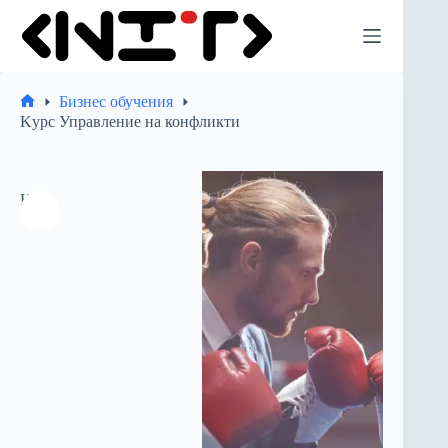
Премини
към
съдържанието
Бизнес обучения
Начало
Kурс Управление на конфликти
Ново