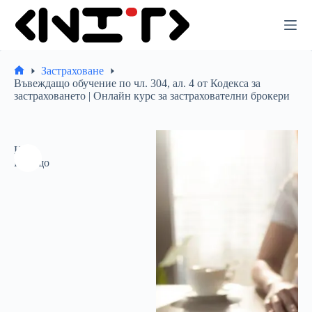
Премини
към
съдържанието
Застраховане
Начало
Въвеждащо обучение по чл. 304, ал. 4 от Кодекса за
застраховането | Онлайн курс за застрахователни брокери
Ново
Горещо