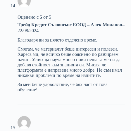
Оценено с
5
от 5
Трейд Кредит Сълюшънс ЕООД – Алек Миланов
–
22/08/2024
Благодаря ви за цялото отделено време.
Смятам, че материалът беше интересен и полезен.
Хареса ми, че всичко беше обяснено по разбираем
начин. Успях да науча много нови неща за мен и да
добавя стойност към знанията си. Мисля, че
платформата е направена много добре. Не съм имал
никакви проблеми по време на изпитите.
За мен беше удоволствие, че бях част от това
обучение!