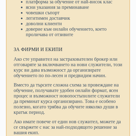
платформа за обучение от най-висок клас
ясни указания за преминаване
човешки съпорт
легитимен доставчик
доволни клиенти
доверие към онлайн обучението, което
проличава от отзивите
ЗА ФИРМИ И ЕКИПИ
Ако сте управител на застрахователен брокер или
отговаряте за включването на нови служители, този
курс ви дава възможност да организирате
обучението по по-лесен и предвидим начин.
Вместо да търсите сложна схема за провеждане на
обучение, получавате удобен онлайн формат, ясен
процес и възможност новопостъпилите служители
да преминат курса организирано. Това е особено
полезно, когато трябва да обучите няколко души в
кратък период.
Ако имате повече от един нов служител, можете да
се свържете с нас за най-подходящото решение за
вашия екип.