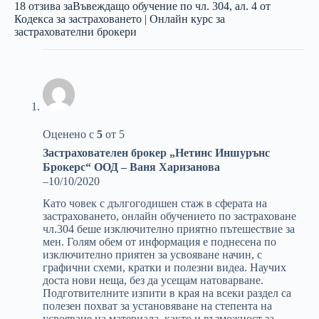
18 отзива за
Въвеждащо обучение по чл. 304, ал. 4 от
Кодекса за застраховането | Онлайн курс за
застрахователни брокери
Оценено с
5
от 5
Застрахователен брокер „Нетинс Иншурънс
Брокерс“ ООД – Ваня Харизанова
–
10/10/2020
Като човек с дългогодишен стаж в сферата на
застраховането, онлайн обучението по застраховане
чл.304 беше изключително приятно пътешествие за
мен. Голям обем от информация е поднесена по
изключително приятен за усвояване начин, с
графични схеми, кратки и полезни видеа. Научих
доста нови неща, без да усещам натоварване.
Подготвителните изпити в края на всеки раздел са
полезен похват за установяване на степента на
усвояване на материала, както и възможност за