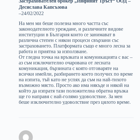
Застрахователен брокер „Инфинит Тръст“ ООД –
Десислава Капсъзова
–
24/02/2022
На мен ми беше полезна много частта със
законодателното уреждане, и различните видове
институции в България които се занимават в
различна степен с някои процеси свързани със
застраховането. Платформата също е много лесна за
работа и приятна за използване.
От гледна точка на връзката и комуникацията с вас –
аз съм изключително очарована от лесната
комуникация, бързината с която отговаряте на
всички имейли, разбирането което получих по време
на изпита, тъй като не успях да съм на най-тихото
възможно място. Просто ако има някъде и някой на
който да изпратя тази положителна обратна връзка
ще го направя с най-голямо удоволствие. За мен
беше изключително удоволствие през цялото време.