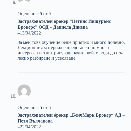
Оценено с
5
от 5
Застрахователен брокер “Нетинс Иншурънс
Брокерс” ООД – Даниела Динева
–
13/04/2022
За мен това обучение беше приятно и много полезно.
Лекционния материал е представен по много
интересен и заинтригуващ начин, който води до по-
лесно разбиране и усвояване.
Оценено с
5
от 5
Застрахователен брокер „БенчМарк Брокер“ АД –
Петя Вълчанова
–
22/04/2022