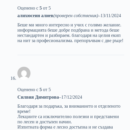
Оценено с
5
от 5
алихюсеин алиев
(проверен собственик)
–
13/11/2024
Беше ми много интересно и учих с голямо желание.
информацията беше добре подбрана и метода беше
нестандартен и разбираем. благодаря на целия екип
на нит за професионализма. препоръчвам с две ръце!
Оценено с
5
от 5
Силвия Димитрова
–
17/12/2024
Благодаря за подаръка, за вниманието и отделеното
време!
Лекциите са изключително полезни и представени
по лесен и достъпен начин.
Изпитната форма е лесно достъпна и не създава