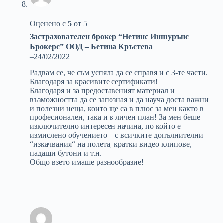
Оценено с
5
от 5
Застрахователен брокер “Нетинс Иншурънс
Брокерс” ООД – Бетина Кръстева
–
24/02/2022
Радвам се, че съм успяла да се справя и с 3-те части.
Благодаря за красивите сертификати!
Благодаря и за предоставеният материал и
възможността да се запозная и да науча доста важни
и полезни неща, които ще са в плюс за мен както в
професионален, така и в личен план! За мен беше
изключително интересен начина, по който е
измислено обучението – с всичките допълнителни
“изкачвания“ на полета, кратки видео клипове,
падащи бутони и т.н.
Общо взето имаше разнообразие!