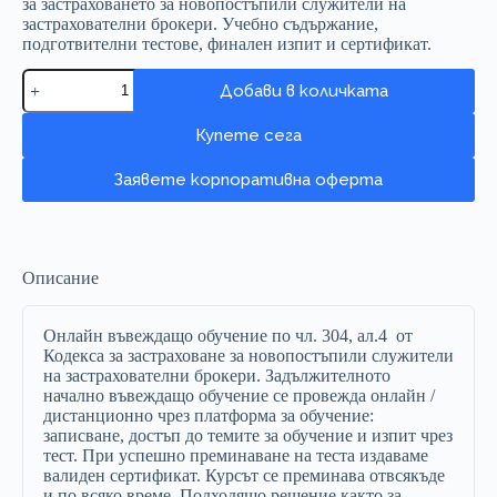
за застраховането за новопостъпили служители на
застрахователни брокери. Учебно съдържание,
подготвителни тестове, финален изпит и сертификат.
Въвеждащо
Добави в количката
обучение
по
чл.
Купете сега
304,
ал.
Заявете корпоративна оферта
4
от
Кодекса
за
застраховането
Описание
|
Онлайн
курс
Онлайн въвеждащо обучение по чл. 304, ал.4 от
за
Кодекса за застраховане за новопостъпили служители
застрахователни
на застрахователни брокери. Задължителното
брокери
начално въвеждащо обучение се провежда онлайн /
количество
дистанционно чрез платформа за обучение:
записване, достъп до темите за обучение и изпит чрез
тест. При успешно преминаване на теста издаваме
валиден сертификат. Курсът се преминава отвсякъде
и по всяко време. Подходящо решение както за