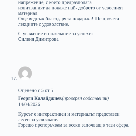
напрежение, с което предразполага
изпитваният да покаже най- доброто от усвоеният
материал.
Още веднъж благодаря за подаръка! Ще прочета
лекциите с удоволствие.
С уважение и пожелание за успехи:
Силвия Димитрова
Оценено с
5
от 5
Георги Калайджиев
(проверен собственик)
–
14/04/2026
Курсът е интерактивен и материалът представен
лесен за усвояване.
Горещо препоръчвам за всеки започващ в тази сфера.