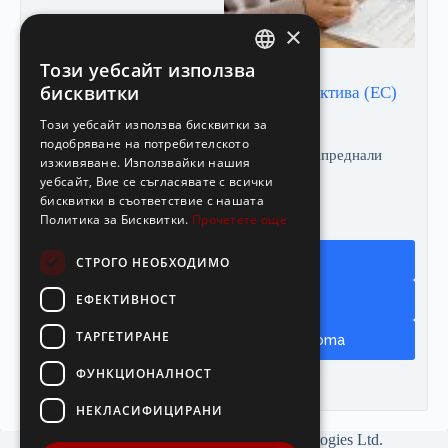
×
Този уебсайт използва
BULGARIAN
бисквитки
Kурс за продажба застраховки Директива (ЕС)
ENGLISH
2016/97
Този уебсайт използва бисквитки за
подобряване на потребителското
Продължителност
Три месеца
Ниво
Напреднали
изживяване. Използвайки нашия
уебсайт, Вие се съгласявате с всички
108.00
€
/ 211.23 лв.
бисквитки в съответствие с нашата
Политика за Бисквитки.
Прочетете още
Застраховане
Добави в количката
СТРОГО НЕОБХОДИМО
ЕФЕКТИВНОСТ
ТАРГЕТИРАНЕ
Заявете корпоративна оферта
ФУНКЦИОНАЛНОСТ
Курс: 1 EUR = 1.95583 BGN
НЕКЛАСИФИЦИРАНИ
Copyright © 2026 - NIT New Internet Technologies Ltd.