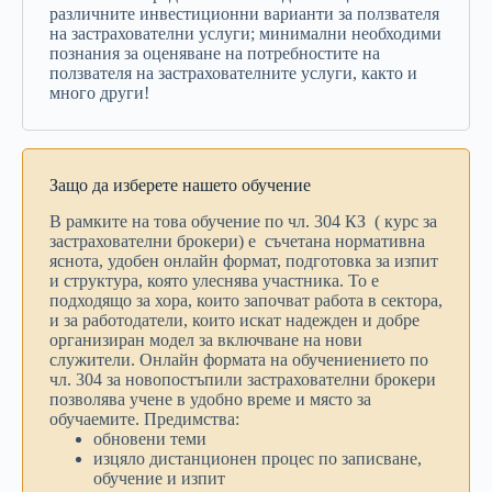
различните инвестиционни варианти за ползвателя
на застрахователни услуги; минимални необходими
познания за оценяване на потребностите на
ползвателя на застрахователните услуги, както и
много други!
Защо да изберете нашето обучение
В рамките на това обучение по чл. 304 КЗ ( курс за
застрахователни брокери) е съчетана нормативна
яснота, удобен онлайн формат, подготовка за изпит
и структура, която улеснява участника. То е
подходящо за хора, които започват работа в сектора,
и за работодатели, които искат надежден и добре
организиран модел за включване на нови
служители. Онлайн формата на обучениението по
чл. 304 за новопостъпили застрахователни брокери
позволява учене в удобно време и място за
обучаемите. Предимства:
обновени теми
изцяло дистанционен процес по записване,
обучение и изпит