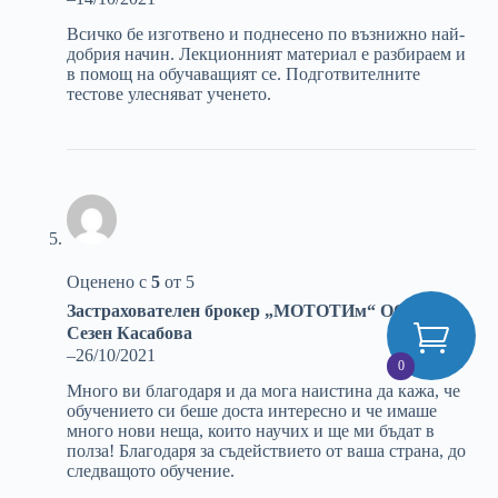
Всичко бе изготвено и поднесено по възнижно най-
добрия начин. Лекционният материал е разбираем и
в помощ на обучаващият се. Подготвителните
тестове улесняват ученето.
Оценено с
5
от 5
Застрахователен брокер „МОТОТИм“ ООД –
Сезен Касабова
–
26/10/2021
0
Много ви благодаря и да мога наистина да кажа, че
обучението си беше доста интересно и че имаше
много нови неща, които научих и ще ми бъдат в
полза! Благодаря за съдействието от ваша страна, до
следващото обучение.