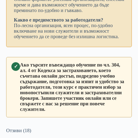
време и дава възможност обучението да бъде
преминато по-удобно и гъвкаво.
Какво е предимството за работодателя?
По-лесна организация, ясен процес, по-удобно
включване на нови служители и възможност
обучението да се проведе без излишна логистика.
Ако търсите въвеждащо обучение по чл. 304,
✓
ал. 4 от Кодекса за застраховането, което
съчетава онлайн достъп, подредено учебно
съдържание, подготовка за изпит и удобство за
работодателя, този курс е практичен избор за
новопостъпили служители и застрахователни
брокери. Запишете участник онлайн или се
свържете с нас за решение при повече
служители.
Отзиви (18)