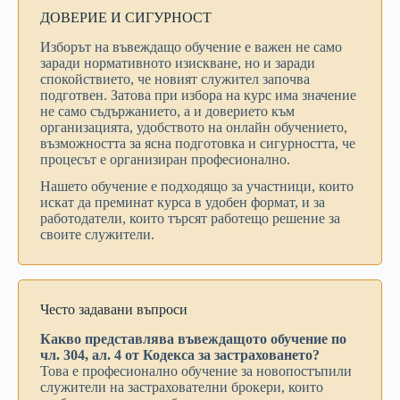
ДОВЕРИЕ И СИГУРНОСТ
Изборът на въвеждащо обучение е важен не само
заради нормативното изискване, но и заради
спокойствието, че новият служител започва
подготвен. Затова при избора на курс има значение
не само съдържанието, а и доверието към
организацията, удобството на онлайн обучението,
възможността за ясна подготовка и сигурността, че
процесът е организиран професионално.
Нашето обучение е подходящо за участници, които
искат да преминат курса в удобен формат, и за
работодатели, които търсят работещо решение за
своите служители.
Често задавани въпроси
Какво представлява въвеждащото обучение по
чл. 304, ал. 4 от Кодекса за застраховането?
Това е професионално обучение за новопостъпили
служители на застрахователни брокери, които