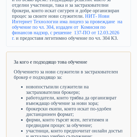
отделни участници, така и за застрахователни
брокери, които искат сигурен и добре организиран
процес за своите нови служители.
НИТ- Нови
Интернет Технологии има лиценз за провеждане на
обучение по чл. 304, издаден от Комисия по
финансов надзор, с решение 137-ПО от 12.03.2026
г.
и предоставя легитимно обучение по чл. 304 КЗ.
За кого е подходящо това обучение
Обучението за нови служители в застрахователен
брокер е подходящо за:
новопостъпили служители на
застрахователни брокери;
работодатели, които трябва да организират
въвеждащо обучение за нови хора;
брокерски екипи, които искат по-удобен
дистанционен формат;
фирми, които търсят ясен, легитимен и
предвидим процес за обучение;
участници, които предпочитат онлайн достъп
и актуално учебно съдържание;