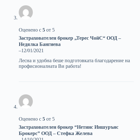
Оценено с
5
от 5
Застрахователен брокер „Терес ЧойС“ ООД –
Недялка Бангиева
–
12/01/2021
Лесна и удобна беше подготовката благодарение на
профисионалната Ви работа!
Оценено с
5
от 5
Застрахователен брокер “Нетинс Иншурънс
Брокерс” ООД – Стефка Желева
–
14/10/2021