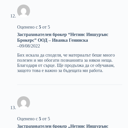
Оценено с
5
от 5
Застрахователен брокер “Нетинс Иншурънс
Брокерс” ООД – Иванка Генинска
–
09/08/2022
Бих искала да споделя, че материалът беше много
полезен и ми обогати познанията за някои неща.
Благодаря от сърце. Ще продължа да се обучавам,
защото това е важно за бъдещата ми работа.
Оценено с
5
от 5
Застрахователен брокер „Нетинс Иншурънс