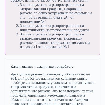
брокер с изпит по чл. 304 от КЗ има три части:
Знания и умения за разпространение на
застрахователни продукти, покриващи
рискове по общо застраховане по смисъла на
т. 1 – 18 от раздел II, буква „A“ от
приложение № 1
Знания и умения за разпространение на
инвестиционни застрахователни продукти
Знания и умения за разпространение на
застрахователни продукти, покриващи
рискове по животозастраховане по смисъла
на раздел I от приложение № 1
Какви знания и умения ще придобиете
Чрез дистанционното въвеждащо обучение по чл.
304, ал.4 по КЗ ще научите кои са минималните
необходими познания за условията на предлаганите
застрахователни продукти, включително
допълнителните рискове, ако те са покрити от тези
продукти; минимални необходими познания в
областта на финансите; минимални необходими
познания за предимствата и недостатъците на