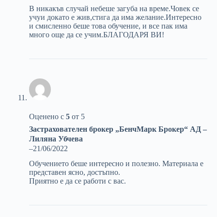
В никакъв случай небеше загуба на време.Човек се
учуи докато е жив,стига да има желание.Интересно
и смисленно беше това обучение, и все пак има
много още да се учим.БЛАГОДАРЯ ВИ!
Оценено с
5
от 5
Застрахователен брокер „БенчМарк Брокер“ АД –
Лиляна Убчева
–
21/06/2022
Обучението беше интересно и полезно. Материала е
представен ясно, достъпно.
Приятно е да се работи с вас.