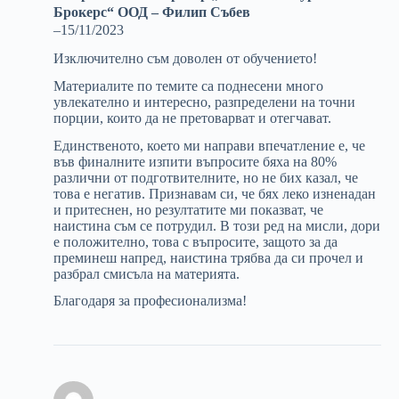
Брокерс“ ООД – Филип Събев
–
15/11/2023
Изключително съм доволен от обучението!
Материалите по темите са поднесени много
увлекателно и интересно, разпределени на точни
порции, които да не претоварват и отегчават.
Единственото, което ми направи впечатление е, че
във финалните изпити въпросите бяха на 80%
различни от подготвителните, но не бих казал, че
това е негатив. Признавам си, че бях леко изненадан
и притеснен, но резултатите ми показват, че
наистина съм се потрудил. В този ред на мисли, дори
е положително, това с въпросите, защото за да
преминеш напред, наистина трябва да си прочел и
разбрал смисъла на материята.
Благодаря за професионализма!