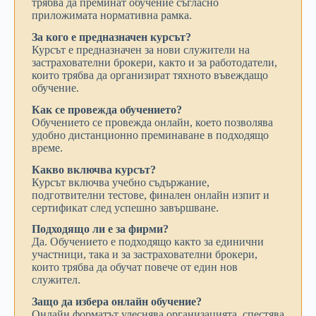
трябва да преминат обучение съгласно
приложимата нормативна рамка.
За кого е предназначен курсът?
Курсът е предназначен за нови служители на
застрахователни брокери, както и за работодатели,
които трябва да организират тяхното въвеждащо
обучение.
Как се провежда обучението?
Обучението се провежда онлайн, което позволява
удобно дистанционно преминаване в подходящо
време.
Какво включва курсът?
Курсът включва учебно съдържание,
подготвителни тестове, финален онлайн изпит и
сертификат след успешно завършване.
Подходящо ли е за фирми?
Да. Обучението е подходящо както за единични
участници, така и за застрахователни брокери,
които трябва да обучат повече от един нов
служител.
Защо да избера онлайн обучение?
Онлайн форматът улеснява организацията, спестява